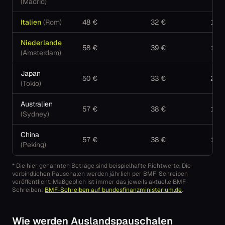
(
Madrid
)
Italien
(
Rom
)
48
€
32
€
150
Niederlande
58
€
39
€
167
(
Amsterdam
)
Japan
50
€
33
€
285
(
Tokio
)
Australien
57
€
38
€
173
(
Sydney
)
China
57
€
38
€
184
(
Peking
)
* Die hier genannten Beträge sind beispielhafte Richtwerte. Die
verbindlichen Pauschalen werden jährlich per BMF-Schreiben
veröffentlicht. Maßgeblich ist immer das jeweils aktuelle BMF-
Schreiben:
BMF-Schreiben auf bundesfinanzministerium.de
.
Wie werden Auslandspauschalen