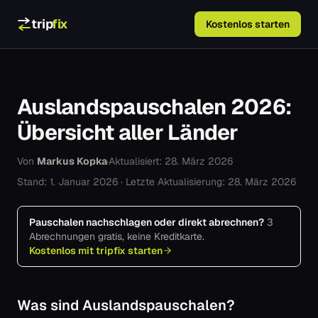
Zum Inhalt springen
trip
fix
Kostenlos starten
Auslandspauschalen 2026:
Übersicht aller Länder
Von
Markus Kopka
Aktualisiert: 28. März 2026
·
Stand: 1. Januar 2026 · Letzte Aktualisierung: 28. März 2026
Pauschalen nachschlagen oder direkt abrechnen?
3
Abrechnungen gratis, keine Kreditkarte.
Kostenlos mit tripfix starten
Was sind Auslandspauschalen?