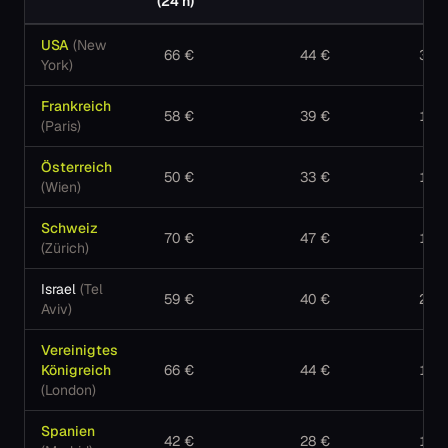
(24 h)
USA
(
New
66
€
44
€
308
York
)
Frankreich
58
€
39
€
159
(
Paris
)
Österreich
50
€
33
€
117
(
Wien
)
Schweiz
70
€
47
€
195
(
Zürich
)
Israel
(
Tel
59
€
40
€
268
Aviv
)
Vereinigtes
Königreich
66
€
44
€
163
(
London
)
Spanien
42
€
28
€
131