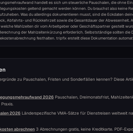
gungsmehraufwand handelt es sich um steuerliche Pauschalen, die ohne Ei
flegungskosten geltend gemacht werden können. Du brauchst also keine Re
fzuheben. Was du allerdings dokumentieren musst, sind die Eckdaten deine
eck, Abfahrts- und Rückkehrzeit sowie die Gesamtdauer der Abwesenheit. 
welche Mahlzeiten dir vom Arbeitgeber oder Geschäftspartner gestellt wu
e Berechnung der Mahlzeitenkürzung erforderlich. Selbstständige sollten die D
ekostenabrechnung festhalten. tripfix erstellt diese Dokumentation automat
sen
ntergründe zu Pauschalen, Fristen und Sonderfällen kennen? Diese Arti
flegungsmehraufwand 2026
Pauschalen, Dreimonatsfrist, Mahlzeite
 Praxis.
alen 2026
Länderspezifische VMA-Sätze für Dienstreisen weltweit n
ekosten abrechnen
3 Abrechnungen gratis, keine Kreditkarte. PDF-Expor