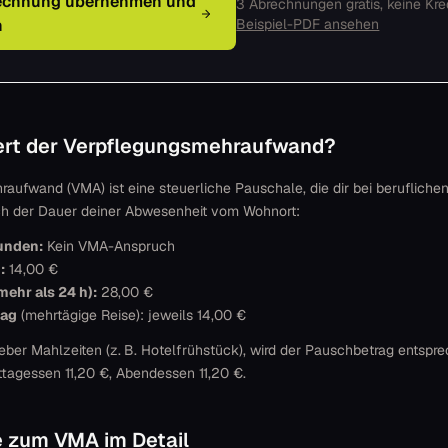
rechnung übernehmen und
3 Abrechnungen gratis, keine Kred
n
Beispiel-PDF ansehen
iert der Verpflegungsmehraufwand?
aufwand (VMA) ist eine steuerliche Pauschale, die dir bei beruflichen
ach der Dauer deiner Abwesenheit vom Wohnort:
unden:
Kein VMA-Anspruch
:
14,00 €
mehr als 24 h):
28,00 €
tag
(mehrtägige Reise): jeweils 14,00 €
tgeber Mahlzeiten (z. B. Hotelfrühstück), wird der Pauschbetrag entspr
ttagessen 11,20 €, Abendessen 11,20 €.
e zum VMA im Detail