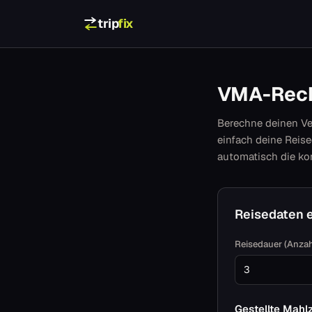
Zum Inhalt springen
trip
fix
VMA-Rech
Berechne deinen Ve
einfach deine Reise
automatisch die ko
Reisedaten 
Reisedauer (Anzah
Gestellte Mahl