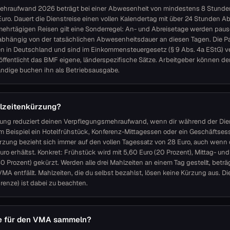
ehraufwand 2026 beträgt bei einer Abwesenheit von mindestens 8 Stunden
uro. Dauert die Dienstreise einen vollen Kalendertag mit über 24 Stunden 
 mehrtägigen Reisen gilt eine Sonderregel: An- und Abreisetage werden pausc
abhängig von der tatsächlichen Abwesenheitsdauer an diesen Tagen. Die P
sen in Deutschland und sind im Einkommensteuergesetz (§ 9 Abs. 4a EStG) ve
öffentlicht das BMF eigene, länderspezifische Sätze. Arbeitgeber können de
tändige buchen ihn als Betriebsausgabe.
hlzeitenkürzung?
ung reduziert deinen Verpflegungsmehraufwand, wenn dir während der Die
um Beispiel ein Hotelfrühstück, Konferenz-Mittagessen oder ein Geschäftses
rzung bezieht sich immer auf den vollen Tagessatz von 28 Euro, auch wenn
uro erhältst. Konkret: Frühstück wird mit 5,60 Euro (20 Prozent), Mittag- u
(40 Prozent) gekürzt. Werden alle drei Mahlzeiten an einem Tag gestellt, betr
MA entfällt. Mahlzeiten, die du selbst bezahlst, lösen keine Kürzung aus. D
enze) ist dabei zu beachten.
e für den VMA sammeln?