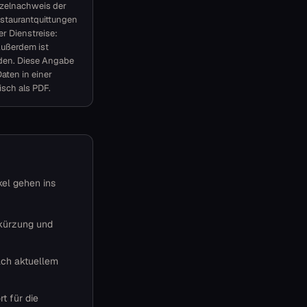
nzelnachweis der
staurantquittungen
r Dienstreise:
Außerdem ist
rden. Diese Angabe
aten in einer
isch als PDF.
kel gehen ins
nkürzung und
ach aktuellem
t für die