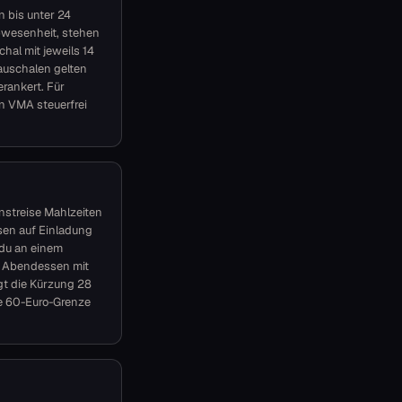
 bis unter 24
Abwesenheit, stehen
hal mit jeweils 14
auschalen gelten
rankert. Für
n VMA steuerfrei
nstreise Mahlzeiten
sen auf Einladung
 du an einem
nd Abendessen mit
ägt die Kürzung 28
ie 60-Euro-Grenze