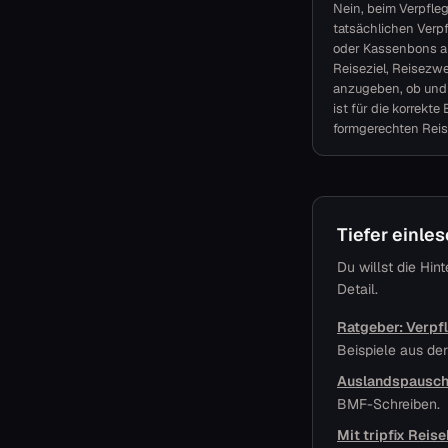
Nein, beim Verpfle
tatsächlichen Verp
oder Kassenbons au
Reiseziel, Reisezw
anzugeben, ob und 
ist für die korrekt
formgerechten Reis
Tiefer einle
Du willst die Hi
Detail.
Ratgeber: Verp
Beispiele aus der
Auslandspausch
BMF-Schreiben.
Mit tripfix Reis